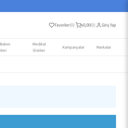
Favoriler
(
0
)
|
₺
0,00
(
0
)
|
Giriş Yap
 Bakım
Medikal
Kampanyalar
Markalar
leri
Ürünler