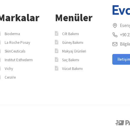
Markalar
Menüler
Esenş
Bioderma
Cilt Bakımı
+90 2
La Roche Posay
Güneş Bakımı
Bilgi
SkinCeuticals
Makyaj Ürünleri
İletişi
Institut Esthederm
Saç Bakımı
Vichy
Vücut Bakımı
CeraVe