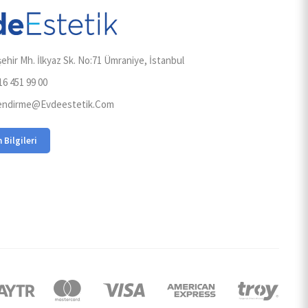
ehir Mh. İlkyaz Sk. No:71 Ümraniye, İstanbul
16 451 99 00
lendirme@evdeestetik.com
m Bilgileri