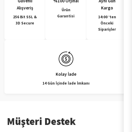
Güvenli
%100 Orjinal
Aynı Gün
Alışveriş
Kargo
Ürün
Garantisi
256 Bit SSL &
14:00 ’ten
3D Secure
Önceki
Siparişler
Kolay İade
14 Gün İçinde İade İmkanı
Müşteri Destek