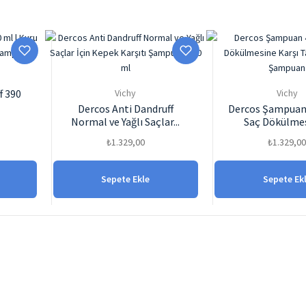
f 390
Vichy
Vichy
Dercos Anti Dandruff
Dercos Şampuan 
Normal ve Yağlı Saçlar...
Saç Dökülmes
₺
1.329,00
₺
1.329,0
Sepete Ekle
Sepete Ek