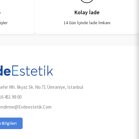
o
Kolay İade
işler
14 Gün İçinde İade İmkanı
ehir Mh. İlkyaz Sk. No:71 Ümraniye, İstanbul
16 451 99 00
lendirme@evdeestetik.com
m Bilgileri