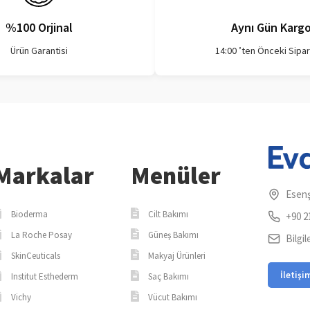
%100 Orjinal
Aynı Gün Karg
Ürün Garantisi
14:00 ’ten Önceki Sipar
Markalar
Menüler
Esenş
Bioderma
Cilt Bakımı
+90 2
La Roche Posay
Güneş Bakımı
Bilgi
SkinCeuticals
Makyaj Ürünleri
İletişi
Institut Esthederm
Saç Bakımı
Vichy
Vücut Bakımı