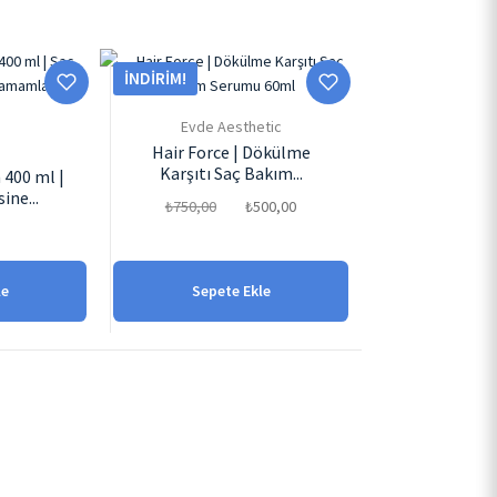
İNDIRIM!
Evde Aesthetic
Hair Force | Dökülme
Karşıtı Saç Bakım...
400 ml |
ine...
Orijinal
Şu
₺
750,00
₺
500,00
fiyat:
andaki
0
₺750,00.
fiyat:
₺500,00.
le
Sepete Ekle