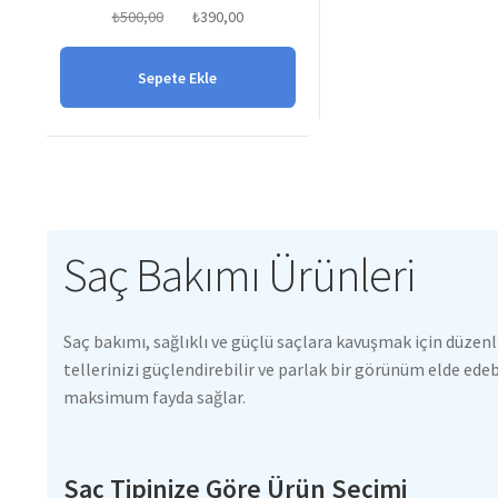
Orijinal
Şu
₺
500,00
₺
390,00
fiyat:
andaki
₺500,00.
fiyat:
Sepete Ekle
₺390,00.
Saç Bakımı Ürünleri
Saç bakımı, sağlıklı ve güçlü saçlara kavuşmak için düzenl
tellerinizi güçlendirebilir ve parlak bir görünüm elde ede
maksimum fayda sağlar.
Saç Tipinize Göre Ürün Seçimi