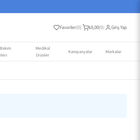
Favoriler
(
0
)
|
₺
0,00
(
0
)
|
Giriş Yap
 Bakım
Medikal
Kampanyalar
Markalar
leri
Ürünler