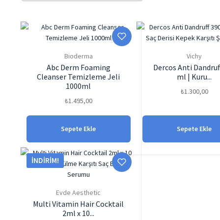
Bioderma
Vichy
Abc Derm Foaming
Dercos Anti Dandruf
Cleanser Temizleme Jeli
ml | Kuru...
1000ml
₺
1.300,00
₺
1.495,00
Sepete Ekle
Sepete Ekle
İNDIRIM!
Evde Aesthetic
Multi Vitamin Hair Cocktail
2ml x 10...