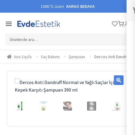
1000 TL üzeri
KARGO BEDAVA
Ara:
Ana Sayfa
Saç Bakımı
Şampuan
Dercos Anti Dandruff N
🔍