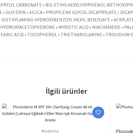
ICAPRYLYL CARBONATE • BIS-ETHYLHEXYLOXYPHENOL METHOXYPH
 GLYCERIN • SILICA • PROPYLENE GLYCOL DICAPRYLATE / DICA
 • DIETHYLAMINO HYDROXYBENZOYL HEXYL BENZOATE • ACRYLAT
 HYDROXYACETOPHENONE • MYRISTIC ACID • NIACINAMIDE • PALM
 STEARIC ACID • TOCOPHEROL • TRIETHANOLAMINE • TRISODIUM
İlgili ürünler
Bioderma
Photode