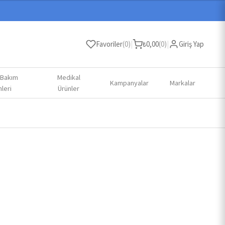
Favoriler
(
0
)
|
₺
0,00
(
0
)
|
Giriş Yap
 Bakım
Medikal
Kampanyalar
Markalar
leri
Ürünler