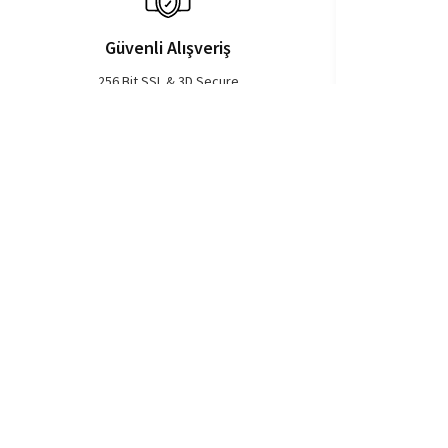
Güvenli Alışveriş
256 Bit SSL & 3D Secure
Müşteri
Kurumsal
Destek
Hakkımızda
Kullanıcı Sözleşmesi
Sipariş Takip
Gizlilik Ve Çerez Politikamız
Banka Hesaplarımız
Kişisel Verilerin Korunması
Müşteri Hizmetleri
Veri Politikası