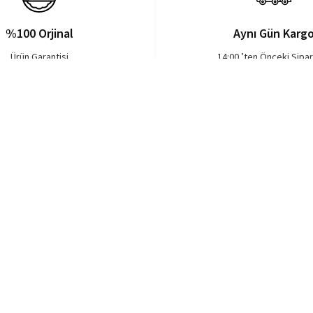
%100 Orjinal
Aynı Gün Karg
Ürün Garantisi
14:00 ’ten Önceki Sipar
Markalar
Menüler
Esenş
Bioderma
Cilt Bakımı
+90 2
La Roche Posay
Güneş Bakımı
Bilgi
SkinCeuticals
Makyaj Ürünleri
İletişi
Institut Esthederm
Saç Bakımı
Vichy
Vücut Bakımı