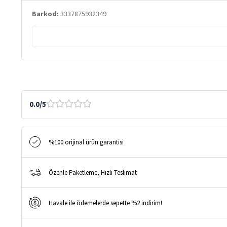
Air
Barkod:
3337875932349
SPF50+
Ultra
Güçlü
Güneş
Koruyucu
Serum
50
0.0/5
ml
adet
%100 orijinal ürün garantisi
Özenle Paketleme, Hızlı Teslimat
Havale ile ödemelerde sepette %2 indirim!