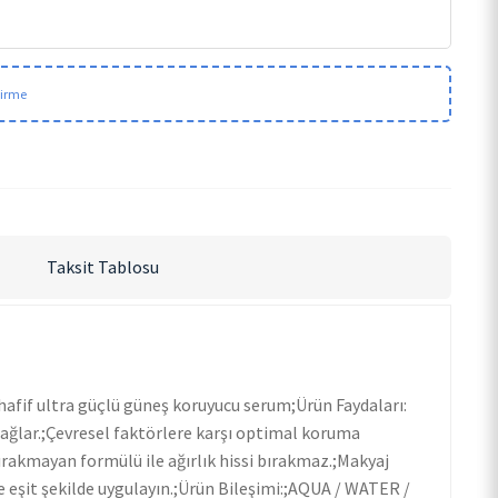
dirme
Taksit Tablosu
fif ultra güçlü güneş koruyucu serum;Ürün Faydaları:
ağlar.;Çevresel faktörlere karşı optimal koruma
bırakmayan formülü ile ağırlık hissi bırakmaz.;Makyaj
e eşit şekilde uygulayın.;Ürün Bileşimi:;AQUA / WATER /