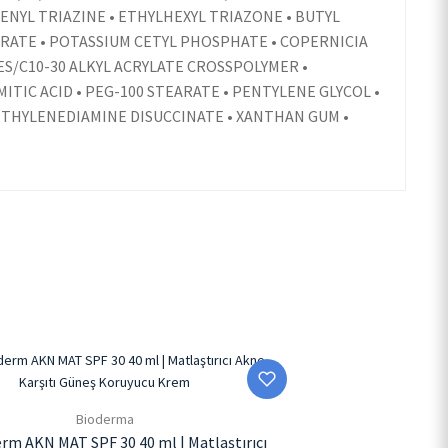
ENYL TRIAZINE • ETHYLHEXYL TRIAZONE • BUTYL
PRATE • POTASSIUM CETYL PHOSPHATE • COPERNICIA
ES/C10-30 ALKYL ACRYLATE CROSSPOLYMER •
ITIC ACID • PEG-100 STEARATE • PENTYLENE GLYCOL •
 ETHYLENEDIAMINE DISUCCINATE • XANTHAN GUM •
Bioderma
rm AKN MAT SPF 30 40 ml | Matlaştırıcı