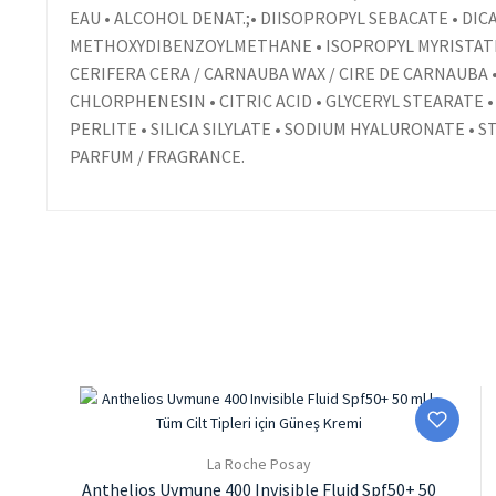
EAU • ALCOHOL DENAT.;• DIISOPROPYL SEBACATE • D
METHOXYDIBENZOYLMETHANE • ISOPROPYL MYRISTATE •
CERIFERA CERA / CARNAUBA WAX / CIRE DE CARNAUBA
CHLORPHENESIN • CITRIC ACID • GLYCERYL STEARATE •
PERLITE • SILICA SILYLATE • SODIUM HYALURONATE •
PARFUM / FRAGRANCE.
La Roche Posay
Anthelios Uvmune 400 Invisible Fluid Spf50+ 50