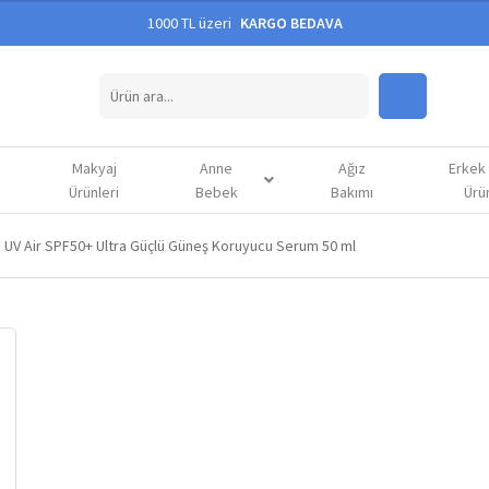
1000 TL üzeri
KARGO BEDAVA
Makyaj
Anne
Ağız
Erkek
Ürünleri
Bebek
Bakımı
Ürün
s UV Air SPF50+ Ultra Güçlü Güneş Koruyucu Serum 50 ml