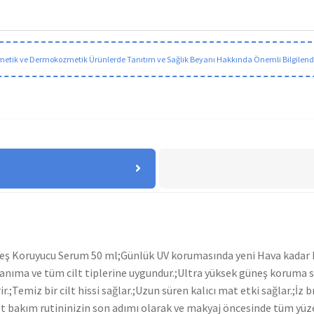
etik ve Dermokozmetik Ürünlerde Tanıtım ve Sağlık Beyanı Hakkında Önemli Bilgilen
eş Koruyucu Serum 50 ml;Günlük UV korumasında yeni Hava kadar ha
nıma ve tüm cilt tiplerine uygundur.;Ultra yüksek güneş koruma s
Temiz bir cilt hissi sağlar.;Uzun süren kalıcı mat etki sağlar.;İz 
lt bakım rutininizin son adımı olarak ve makyaj öncesinde tüm yüz