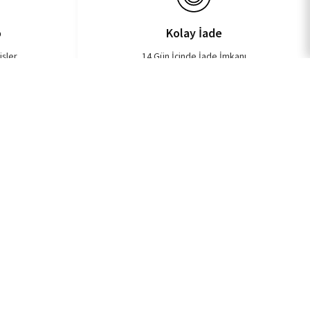
o
Kolay İade
işler
14 Gün İçinde İade İmkanı
ehir Mh. İlkyaz Sk. No:71 Ümraniye, İstanbul
16 451 99 00
lendirme@evdeestetik.com
m Bilgileri