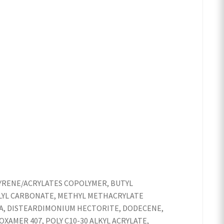
TYRENE/ACRYLATES COPOLYMER, BUTYL
LYL CARBONATE, METHYL METHACRYLATE
DTA, DISTEARDIMONIUM HECTORITE, DODECENE,
AMER 407, POLY C10-30 ALKYL ACRYLATE,