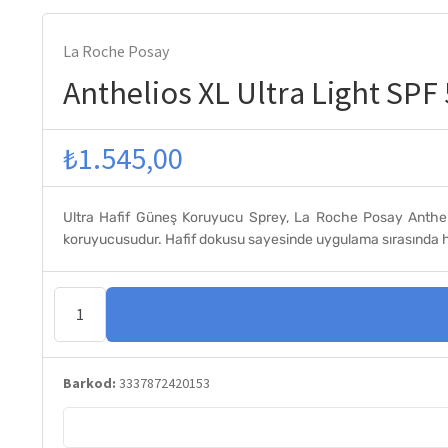
La Roche Posay
Anthelios XL Ultra Light SPF
₺
1.545,00
Ultra Hafif Güneş Koruyucu Sprey, La Roche Posay Anthelios
koruyucusudur. Hafif dokusu sayesinde uygulama sırasında hom
Anthelios
XL
Ultra
Barkod:
3337872420153
Light
SPF