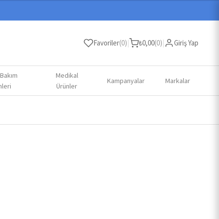
Favoriler
(
0
)
|
₺
0,00
(
0
)
|
Giriş Yap
 Bakım
Medikal
Kampanyalar
Markalar
leri
Ürünler