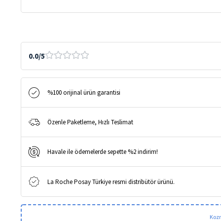
50+
Spray
200ml
|
Ultra
0.0/5
Hafif
Güneş
Koruyucu
%100 orijinal ürün garantisi
Sprey
adet
Özenle Paketleme, Hızlı Teslimat
Havale ile ödemelerde sepette %2 indirim!
La Roche Posay Türkiye resmi distribütör ürünü.
Kozm