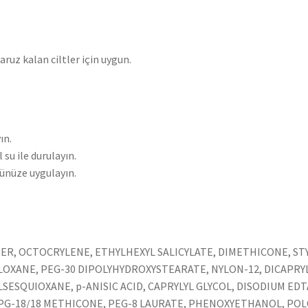
ruz kalan ciltler için uygun.
ın.
su ile durulayın.
zünüze uygulayın.
ER, OCTOCRYLENE, ETHYLHEXYL SALICYLATE, DIMETHICONE, S
XANE, PEG-30 DIPOLYHYDROXYSTEARATE, NYLON-12, DICAPRY
ESQUIOXANE, p-ANISIC ACID, CAPRYLYL GLYCOL, DISODIUM E
G-18/18 METHICONE, PEG-8 LAURATE, PHENOXYETHANOL, POLOX