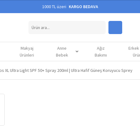
1000 TL üzeri
KARGO BEDAVA
Makyaj
Anne
Ağız
Erkek
Ürünleri
Bebek
Bakımı
Ürün
os XL Ultra Light SPF 50+ Spray 200ml | Ultra Hafif Güneş Koruyucu Sprey