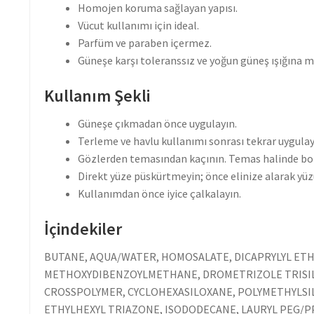
Homojen koruma sağlayan yapısı.
Vücut kullanımı için ideal.
Parfüm ve paraben içermez.
Güneşe karşı toleranssız ve yoğun güneş ışığına ma
Kullanım Şekli
Güneşe çıkmadan önce uygulayın.
Terleme ve havlu kullanımı sonrası tekrar uygulay
Gözlerden temasından kaçının. Temas halinde bol 
Direkt yüze püskürtmeyin; önce elinize alarak yü
Kullanımdan önce iyice çalkalayın.
İçindekiler
BUTANE, AQUA/WATER, HOMOSALATE, DICAPRYLYL ETH
METHOXYDIBENZOYLMETHANE, DROMETRIZOLE TRISILO
CROSSPOLYMER, CYCLOHEXASILOXANE, POLYMETHYLSILS
ETHYLHEXYL TRIAZONE, ISODODECANE, LAURYL PEG/PP