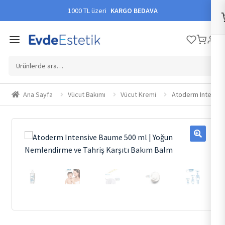
1000 TL üzeri
KARGO BEDAVA
Ara:
Ana Sayfa
Vücut Bakımı
Vücut Kremi
Atoderm Intensive
🔍