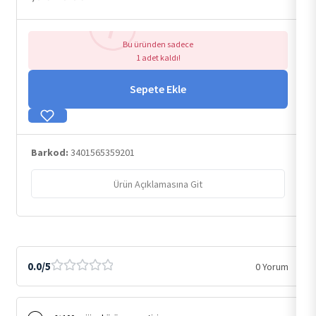
Bu üründen sadece
1 adet kaldı!
Sepete Ekle
Barkod:
3401565359201
Ürün Açıklamasına Git
0.0/5
0 Yorum