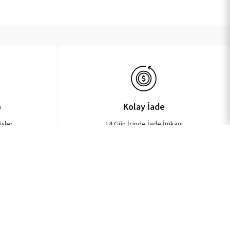
o
Kolay İade
işler
14 Gün İçinde İade İmkanı
ehir Mh. İlkyaz Sk. No:71 Ümraniye, İstanbul