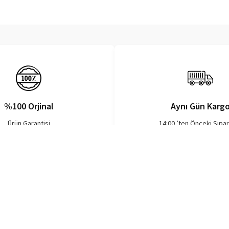
%100 Orjinal
Aynı Gün Karg
Ürün Garantisi
14:00 ’ten Önceki Sipar
Markalar
Menüler
Esenş