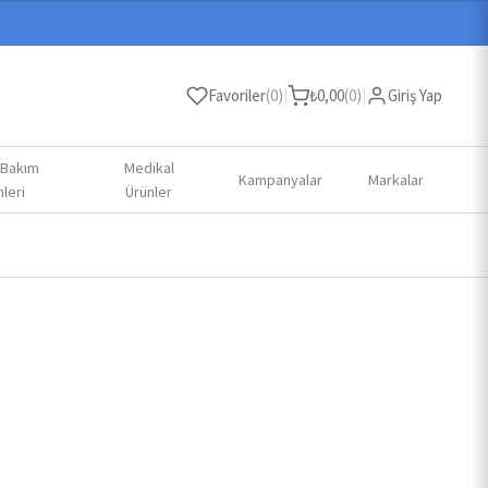
Favoriler
(
0
)
|
₺
0,00
(
0
)
|
Giriş Yap
 Bakım
Medikal
Kampanyalar
Markalar
leri
Ürünler