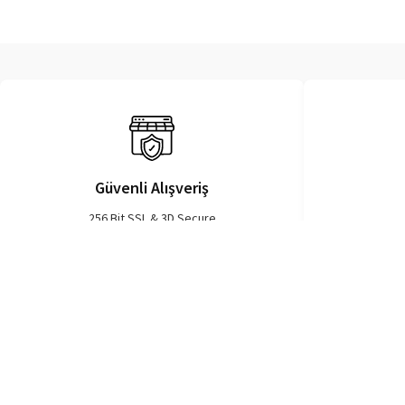
Güvenli Alışveriş
256 Bit SSL & 3D Secure
Müşteri
Kurumsal