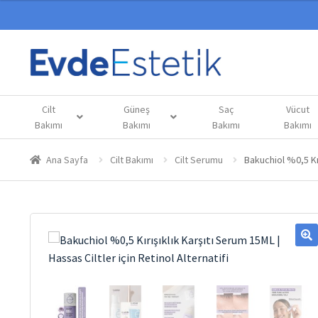
Cilt
Güneş
Saç
Vücut
Bakımı
Bakımı
Bakımı
Bakımı
Ana Sayfa
Cilt Bakımı
Cilt Serumu
Bakuchiol %0,5 Kır
🔍