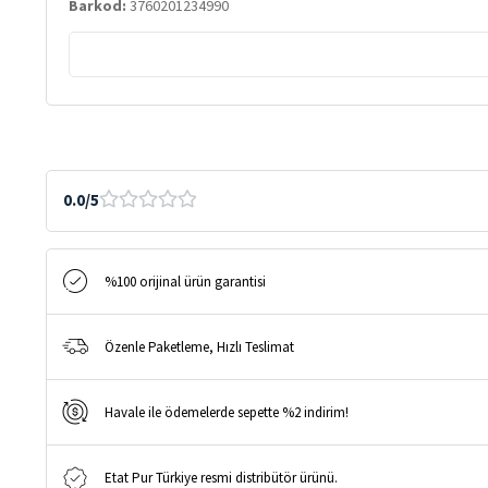
Barkod:
3760201234990
Karşıtı
Serum
15ML
|
Hassas
Ciltler
için
0.0/5
Retinol
Alternatifi
adet
%100 orijinal ürün garantisi
Özenle Paketleme, Hızlı Teslimat
Havale ile ödemelerde sepette %2 indirim!
Etat Pur Türkiye resmi distribütör ürünü.