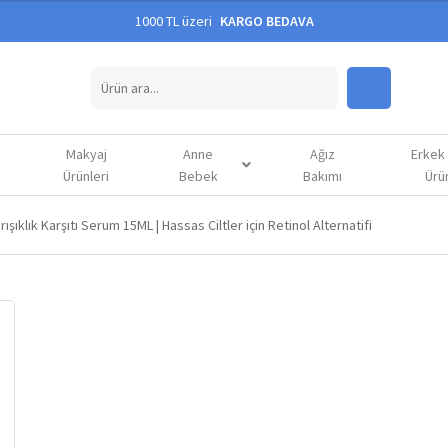
1000 TL üzeri
KARGO BEDAVA
Makyaj
Anne
Ağız
Erkek
Ürünleri
Bebek
Bakımı
Ürün
ışıklık Karşıtı Serum 15ML | Hassas Ciltler için Retinol Alternatifi