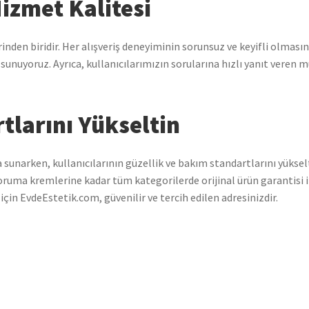
izmet Kalitesi
en biridir. Her alışveriş deneyiminin sorunsuz ve keyifli olmasın
unuyoruz. Ayrıca, kullanıcılarımızın sorularına hızlı yanıt veren mü
tlarını Yükseltin
rla sunarken, kullanıcılarının güzellik ve bakım standartlarını yüks
ma kremlerine kadar tüm kategorilerde orijinal ürün garantisi il
 için EvdeEstetik.com, güvenilir ve tercih edilen adresinizdir.