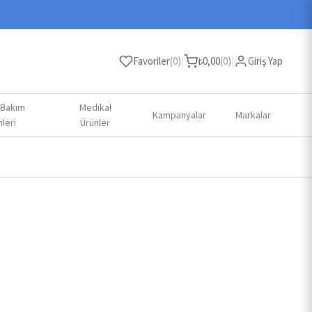
Favoriler
(
0
)
|
₺
0,00
(
0
)
|
Giriş Yap
 Bakım
Medikal
Kampanyalar
Markalar
leri
Ürünler