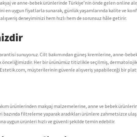
makyaj ve anne-bebek ürünlerinde Türkiye’nin önde gelen online alı
lerini en uygun fiyatlarla sunarak, günlük yaşamlarında kalite ve k
 alışveriş deneyiminizi hem hızlı hem de sorunsuz hâle getirir.
izdir
garantisi sunuyoruz. Cilt bakımından güneş kremlerine, anne-beb
k önceliğimizdir. Her bir ürünümüz titizlikle seçilmiş, dermatolojik
Estetik.com, müşterilerinin güvenle alışveriş yapabileceği bir plat
bakım ürünlerinden makyaj malzemelerine, anne ve bebek ürünlerin
i bazında filtreleme yaparak aradıkları ürünlere zahmetsizce ulaşab
a uygun ürünleri hızlı ve güvenli şekilde temin edebilir.