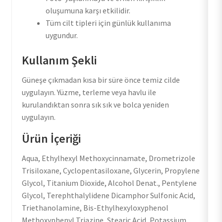
oluşumuna karşı etkilidir.
Tüm cilt tipleri için günlük kullanıma
uygundur.
Kullanım Şekli
Güneşe çıkmadan kısa bir süre önce temiz cilde
uygulayın. Yüzme, terleme veya havlu ile
kurulandıktan sonra sık sık ve bolca yeniden
uygulayın.
Ürün İçeriği
Aqua, Ethylhexyl Methoxycinnamate, Drometrizole
Trisiloxane, Cyclopentasiloxane, Glycerin, Propylene
Glycol, Titanium Dioxide, Alcohol Denat., Pentylene
Glycol, Terephthalylidene Dicamphor Sulfonic Acid,
Triethanolamine, Bis-Ethylhexyloxyphenol
Methoxyphenyl Triazine, Stearic Acid, Potassium