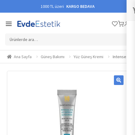
1000 TL üzeri
KARGO BEDAVA
Ara:
Ana Sayfa
Güneş Bakımı
Yüz Güneş Kremi
Intense Form
🔍