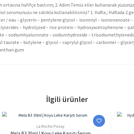
ortasına hafifçe bastırın; 2. Adım:Temiz eller kullanarak yüzünüze
l serumunuzu ne sıklıkla kullanabilirsiniz? 1. Hafta.; Haftada 2 gece 
ter / eau – glycerin – pentylene glycol – isononyl – isononanoate – a
 glycerides – hydrolyzed – rice protein – hydroxyacetophenone – pa
te – sodiumhyaluronate – sodiumhydroxide – trisodiumethylenediam
taurate – butylene – glycol – caprylyl glycol – carbomer – glycer
 xanthan gum
İlgili ürünler
La Roche Posay
Mela B3 30ml | Koyu Leke Karşıtı Serum