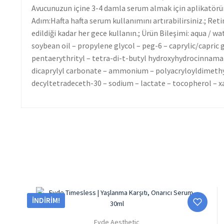
Avucunuzun içine 3-4 damla serum almak için aplikatörün 
Adım:Hafta hafta serum kullanımını artırabilirsiniz.; Retino
edildiği kadar her gece kullanın.; Ürün Bileşimi: aqua / wa
soybean oil – propylene glycol – peg-6 – caprylic/capric
pentaerythrityl – tetra-di-t-butyl hydroxyhydrocinnama
dicaprylyl carbonate – ammonium – polyacryloyldimethyl 
decyltetradeceth-30 – sodium – lactate – tocopherol –
İNDIRIM!
Evde Aesthetic