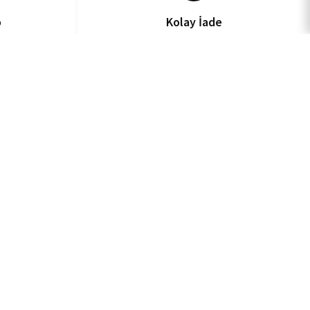
o
Kolay İade
işler
14 Gün İçinde İade İmkanı
ehir Mh. İlkyaz Sk. No:71 Ümraniye, İstanbul
16 451 99 00
lendirme@evdeestetik.com
m Bilgileri