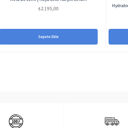
Hydrabio
₺
2.195,00
Sepete Ekle