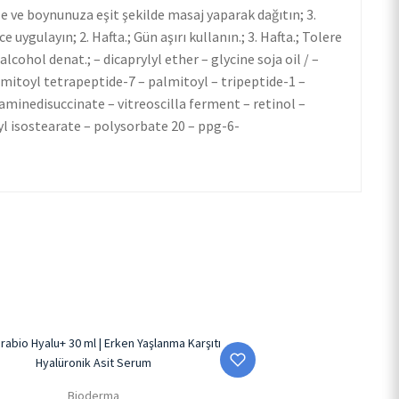
 ve boynunuza eşit şekilde masaj yaparak dağıtın; 3.
uygulayın; 2. Hafta.; Gün aşırı kullanın.; 3. Hafta.; Tolere
lcohol denat.; – dicaprylyl ether – glycine soja oil / –
lmitoyl tetrapeptide-7 – palmitoyl – tripeptide-1 –
inedisuccinate – vitreoscilla ferment – retinol –
yl isostearate – polysorbate 20 – ppg-6-
Bioderma