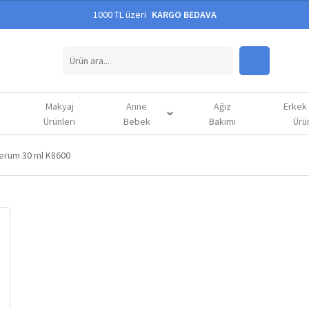
1000 TL üzeri
KARGO BEDAVA
Makyaj
Anne
Ağız
Erkek
Ürünleri
Bebek
Bakımı
Ürün
 Serum 30 ml K8600