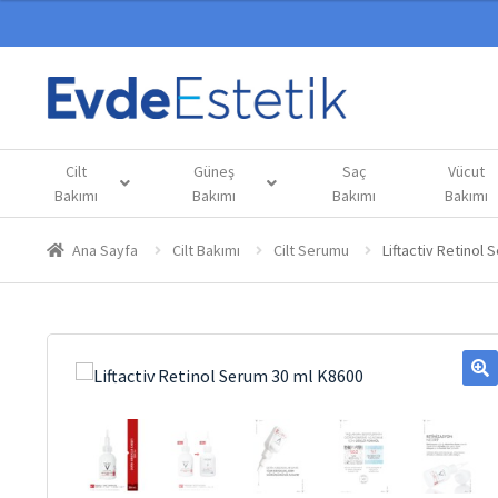
Cilt
Güneş
Saç
Vücut
Bakımı
Bakımı
Bakımı
Bakımı
Ana Sayfa
Cilt Bakımı
Cilt Serumu
Liftactiv Retinol
🔍