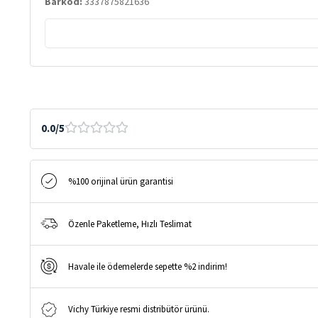
Barkod:
3337875821636
0.0/5
%100 orijinal ürün garantisi
Özenle Paketleme, Hızlı Teslimat
Havale ile ödemelerde sepette %2 indirim!
Vichy Türkiye resmi distribütör ürünü.