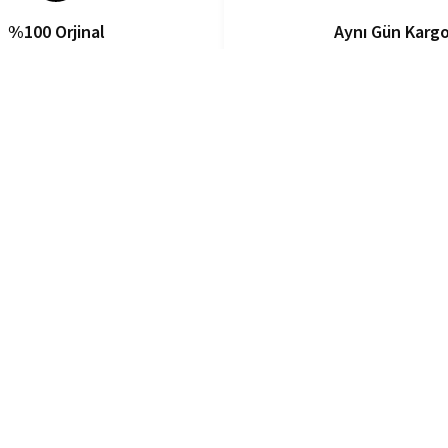
%100 Orjinal
Aynı Gün Karg
Ürün Garantisi
14:00 ’ten Önceki Sipar
Markalar
Menüler
Esenş
Bioderma
Cilt Bakımı
+90 2
La Roche Posay
Güneş Bakımı
Bilgi
SkinCeuticals
Makyaj Ürünleri
İletişi
Institut Esthederm
Saç Bakımı
Vichy
Vücut Bakımı