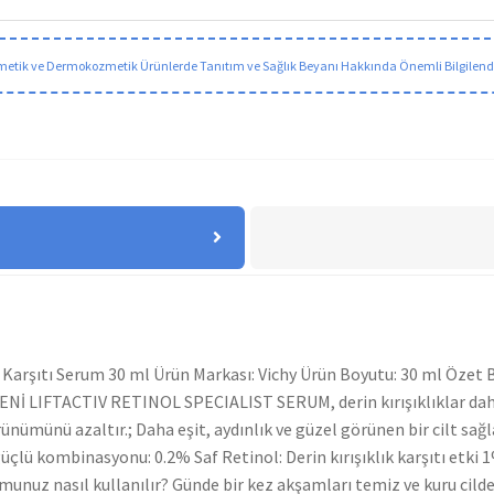
etik ve Dermokozmetik Ürünlerde Tanıtım ve Sağlık Beyanı Hakkında Önemli Bilgilen
ık Karşıtı Serum 30 ml Ürün Markası: Vichy Ürün Boyutu: 30 ml Özet Bil
Nİ LIFTACTIV RETINOL SPECIALIST SERUM, derin kırışıklıklar dahi
rünümünü azaltır.; Daha eşit, aydınlık ve güzel görünen bir cilt sağ
 güçlü kombinasyonu: 0.2% Saf Retinol: Derin kırışıklık karşıtı etk
unuz nasıl kullanılır? Günde bir kez akşamları temiz ve kuru cilde 