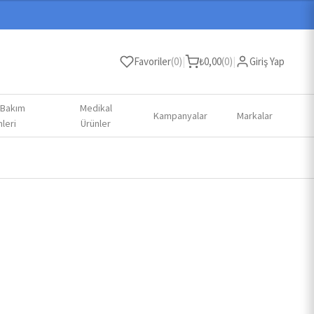
Favoriler
(
0
)
|
₺
0,00
(
0
)
|
Giriş Yap
 Bakım
Medikal
Kampanyalar
Markalar
leri
Ürünler