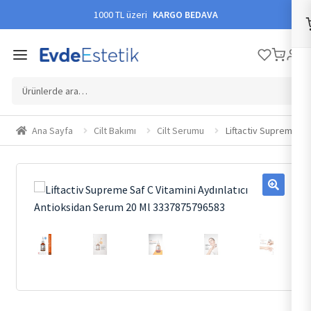
1000 TL üzeri
KARGO BEDAVA
Ara:
Ana Sayfa
Cilt Bakımı
Cilt Serumu
Liftactiv Supreme Sa
🔍