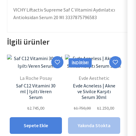
VICHY Liftactiv Supreme Saf C Vitamini Aydınlatıcı
Antioksidan Serum 20 Ml 3337875796583
İlgili ürünler
İNDIRIM!
La Roche Posay
Evde Aesthetic
Saf C12 Vitamini 30
Evde Acneless | Akne
ml | Işıltı Veren
ve Sivilce Karşıtı
Serum
Serum 30ml
Orijinal
Şu
₺
2.745,00
₺
1.750,00
₺
1.250,00
fiyat:
andaki
Sepete Ekle
Yakında Stokta
₺1.750,00.
fiyat: