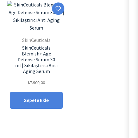
₺1.250,0
SkinCeuticals
SkinCeuticals
Blemish+ Age
Defense Serum 30
ml | Sıkılaştırıcı Anti
Aging Serum
₺
7.900,00
Sepete Ekle