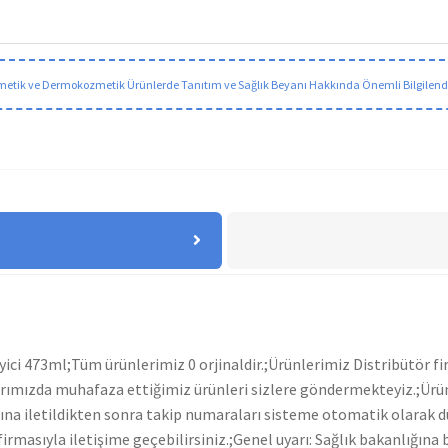
etik ve Dermokozmetik Ürünlerde Tanıtım ve Sağlık Beyanı Hakkında Önemli Bilgilen
ci 473ml;Tüm ürünlerimiz 0 orjinaldir.;Ürünlerimiz Distribütör fi
ımızda muhafaza ettiğimiz ürünleri sizlere göndermekteyiz.;Ürün 
ına iletildikten sonra takip numaraları sisteme otomatik olarak d
firmasıyla iletişime geçebilirsiniz.;Genel uyarı: Sağlık bakanlığına 