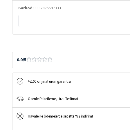
Barkod:
3337875597333
0.0/5
%100 orijinal ürün garantisi
Özenle Paketleme, Hızlı Teslimat
Havale ile ödemelerde sepette %2 indirim!