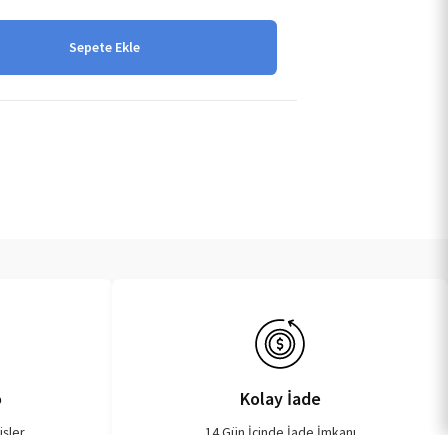
Sepete Ekle
o
Kolay İade
işler
14 Gün İçinde İade İmkanı