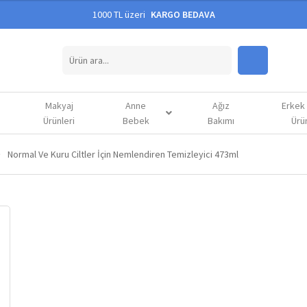
1000 TL üzeri
KARGO BEDAVA
Makyaj
Anne
Ağız
Erkek
Ürünleri
Bebek
Bakımı
Ürün
Normal Ve Kuru Ciltler İçin Nemlendiren Temizleyici 473ml