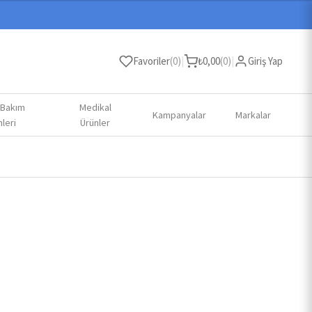
Favoriler
(
0
)
|
₺
0,00
(
0
)
|
Giriş Yap
 Bakım
Medikal
Kampanyalar
Markalar
leri
Ürünler