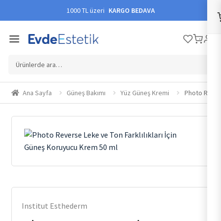
1000 TL üzeri
KARGO BEDAVA
Ara:
Ana Sayfa
Güneş Bakımı
Yüz Güneş Kremi
Photo Revers
Institut Esthederm