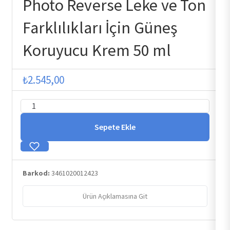
Photo Reverse Leke ve Ton
Farklılıkları İçin Güneş
Koruyucu Krem 50 ml
₺
2.545,00
Photo
Reverse
Sepete Ekle
Leke
ve
Ton
Barkod:
3461020012423
Farklılıkları
İçin
Ürün Açıklamasına Git
Güneş
Koruyucu
Krem