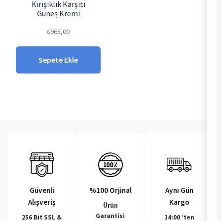
Kırışıklık Karşıtı
Güneş Kremi
₺
965,00
Sepete Ekle
Güvenli
%100 Orjinal
Aynı Gün
Alışveriş
Kargo
Ürün
Garantisi
256 Bit SSL &
14:00 ’ten