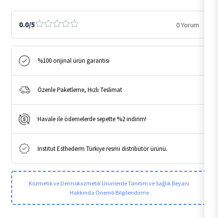
50
ml
0.0/5
0 Yorum
adet
%100 orijinal ürün garantisi
Özenle Paketleme, Hızlı Teslimat
Havale ile ödemelerde sepette %2 indirim!
Institut Esthederm Türkiye resmi distribütör ürünü.
Kozmetik ve Dermokozmetik Ürünlerde Tanıtım ve Sağlık Beyanı
Hakkında Önemli Bilgilendirme