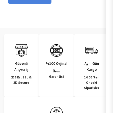
Güvenli
%100 Orjinal
Aynı Gün
Alışveriş
Kargo
Ürün
Garantisi
256 Bit SSL &
14:00 ’ten
3D Secure
Önceki
Siparişler