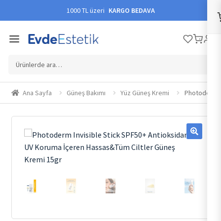
1000 TL üzeri
KARGO BEDAVA
Ara:
Ana Sayfa
Güneş Bakımı
Yüz Güneş Kremi
Photoderm I
🔍