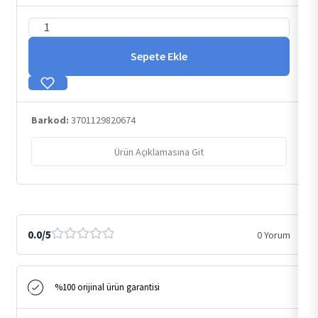
Photoderm
Invisible
Sepete Ekle
Stick
SPF50+
Antioksidan
Barkod:
3701129820674
UV
Koruma
Ürün Açıklamasına Git
İçeren
Hassas&Tüm
Ciltler
Güneş
Kremi
0.0/5
0 Yorum
15gr
adet
%100 orijinal ürün garantisi