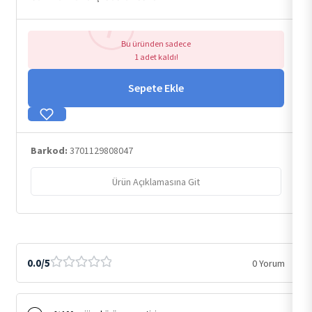
Bu üründen sadece
1 adet kaldı!
Sepete Ekle
Barkod:
3701129808047
Ürün Açıklamasına Git
0.0/5
0 Yorum