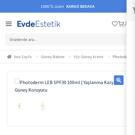
1000 TL üzeri
KARGO BEDAVA
Ara:
Ana Sayfa
Güneş Bakımı
Yüz Güneş Kremi
Photoderm L
🔍