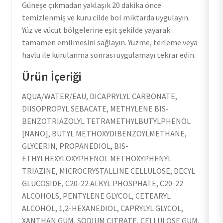
Güneşe çıkmadan yaklaşık 20 dakika önce
temizlenmiş ve kuru cilde bol miktarda uygulayın.
Yüz ve vücut bölgelerine eşit şekilde yayarak
tamamen emilmesini sağlayın. Yüzme, terleme veya
havlu ile kurulanma sonrası uygulamayı tekrar edin.
Ürün İçeriği
AQUA/WATER/EAU, DICAPRYLYL CARBONATE,
DIISOPROPYL SEBACATE, METHYLENE BIS-
BENZOTRIAZOLYL TETRAMETHYLBUTYLPHENOL
[NANO], BUTYL METHOXYDIBENZOYLMETHANE,
GLYCERIN, PROPANEDIOL, BIS-
ETHYLHEXYLOXYPHENOL METHOXYPHENYL
TRIAZINE, MICROCRYSTALLINE CELLULOSE, DECYL
GLUCOSIDE, C20-22 ALKYL PHOSPHATE, C20-22
ALCOHOLS, PENTYLENE GLYCOL, CETEARYL
ALCOHOL, 1,2-HEXANEDIOL, CAPRYLYL GLYCOL,
XANTHAN GUM, SODIUM CITRATE, CELLULOSE GUM,