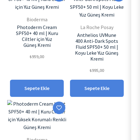
Bioderma
Photoderm Cream
La Roche Posay
SPF50+ 40 ml | Kuru
Anthelios UVMune
Ciltler için Yüz
400 Anti-Dark Spots
Güneş Kremi
Fluid SPF50+ 50 ml |
Koyu Leke Yüz Güneş
₺
959,00
Kremi
₺
995,00
Sepete Ekle
Sepete Ekle
Bioderma