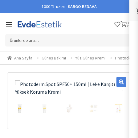
1000 TL üzeri
KARGO BEDAVA
Ara:
Ana Sayfa
Güneş Bakımı
Yüz Güneş Kremi
Photoderm S
🔍