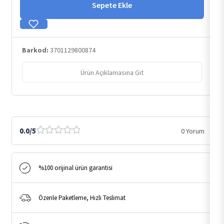
Spot
Sepete Ekle
SPF50+
150ml
|
Barkod:
3701129800874
Leke
Karşıtı
Ürün Açıklamasına Git
Yüksek
Koruma
Kremi
adet
0.0/5
0 Yorum
%100 orijinal ürün garantisi
Özenle Paketleme, Hızlı Teslimat