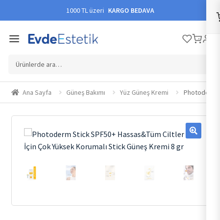
1000 TL üzeri
KARGO BEDAVA
Ara:
Ana Sayfa
Güneş Bakımı
Yüz Güneş Kremi
Photoderm S
🔍