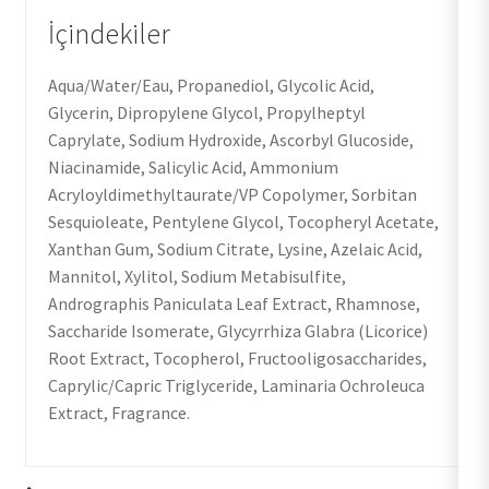
İçindekiler
Aqua/Water/Eau, Propanediol, Glycolic Acid,
Glycerin, Dipropylene Glycol, Propylheptyl
Caprylate, Sodium Hydroxide, Ascorbyl Glucoside,
Niacinamide, Salicylic Acid, Ammonium
Acryloyldimethyltaurate/VP Copolymer, Sorbitan
Sesquioleate, Pentylene Glycol, Tocopheryl Acetate,
Xanthan Gum, Sodium Citrate, Lysine, Azelaic Acid,
Mannitol, Xylitol, Sodium Metabisulfite,
Andrographis Paniculata Leaf Extract, Rhamnose,
Saccharide Isomerate, Glycyrrhiza Glabra (Licorice)
Root Extract, Tocopherol, Fructooligosaccharides,
Caprylic/Capric Triglyceride, Laminaria Ochroleuca
Extract, Fragrance.