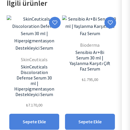
İlgili ürünler
Bioderma
Sensibio Ar+Bi
Serum 30 ml |
SkinCeuticals
Yaşlanma Karşıtı Çift
SkinCeuticals
Faz Serum
Discoloration
Defense Serum 30
₺
1.795,00
ml |
Hiperpigmentasyon
Destekleyici Serum
₺
7.170,00
Sepete Ekle
Sepete Ekle