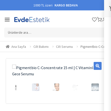
1000 TL üzeri
KARGO BEDAVA
Ara:
Ana Sayfa
Cilt Bakımı
Cilt Serumu
Pigmentbio C-Concen
🔍