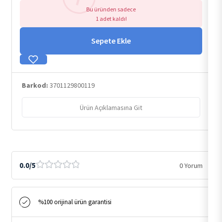
Bu üründen sadece
1 adet kaldı!
Sepete Ekle
Barkod:
3701129800119
Ürün Açıklamasına Git
0.0/5
0 Yorum
%100 orijinal ürün garantisi