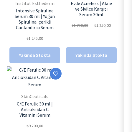
Institut Esthederm
Evde Acneless | Akne
ve Sivilce Karşıtı
Intensive Spiruline
Serum 30ml
Serum 30 ml | Yoğun
Spirulina İçerikli
Orijinal
Şu
₺
1.750,00
₺
1.250,00
Canlandırıcı Serum
fiyat:
andaki
₺
1.245,00
₺1.750,00.
fiyat:
₺1.250,0
Yakında Stokta
Yakında Stokta
SkinCeuticals
C/E Ferulic 30 ml |
Antioksidan C
Vitamini Serum
₺
9.200,00