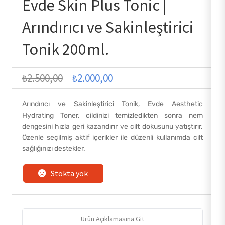
Evde Skin Plus Tonic |
Arındırıcı ve Sakinleştirici
Tonik 200ml.
Orijinal
Şu
₺
2.500,00
₺
2.000,00
fiyat:
andaki
Arındırıcı ve Sakinleştirici Tonik, Evde Aesthetic
₺2.500,00.
fiyat:
Hydrating Toner, cildinizi temizledikten sonra nem
₺2.000,00.
dengesini hızla geri kazandırır ve cilt dokusunu yatıştırır.
Özenle seçilmiş aktif içerikler ile düzenli kullanımda cilt
sağlığınızı destekler.
Stokta yok
Ürün Açıklamasına Git