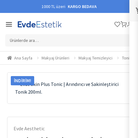
1000 TL üzeri
KARGO BEDAVA
Ara:
Ana Sayfa
Makyaj Ürünleri
Makyaj Temizleyici
Tonik
İNDIRIM!
Evde Aesthetic