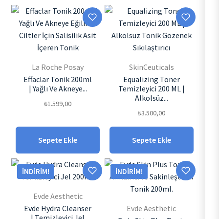
La Roche Posay
SkinCeuticals
Effaclar Tonik 200ml
Equalizing Toner
| Yağlı Ve Akneye...
Temizleyici 200 ML |
Alkolsüz...
₺
1.599,00
₺
3.500,00
Sepete Ekle
Sepete Ekle
İNDIRIM!
İNDIRIM!
Evde Aesthetic
Evde Hydra Cleanser
Evde Aesthetic
| Temizleyici Jel