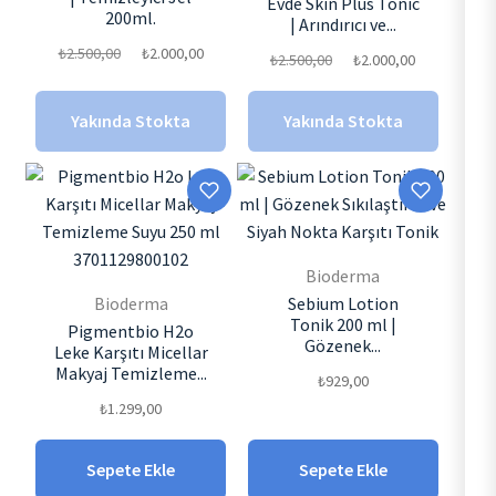
Evde Skin Plus Tonic
200ml.
| Arındırıcı ve...
Orijinal
Şu
₺
2.500,00
₺
2.000,00
Orijinal
Şu
₺
2.500,00
₺
2.000,00
fiyat:
andaki
fiyat:
andaki
₺2.500,00.
fiyat:
₺2.500,00.
fiyat:
Yakında Stokta
Yakında Stokta
₺2.000,00.
₺2.000,00.
Bioderma
Bioderma
Sebium Lotion
Tonik 200 ml |
Pigmentbio H2o
Gözenek...
Leke Karşıtı Micellar
Makyaj Temizleme...
₺
929,00
₺
1.299,00
Sepete Ekle
Sepete Ekle