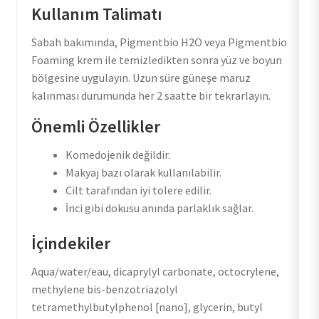
Kullanım Talimatı
Sabah bakımında, Pigmentbio H2O veya Pigmentbio
Foaming krem ile temizledikten sonra yüz ve boyun
bölgesine uygulayın. Uzun süre güneşe maruz
kalınması durumunda her 2 saatte bir tekrarlayın.
Önemli Özellikler
Komedojenik değildir.
Makyaj bazı olarak kullanılabilir.
Cilt tarafından iyi tolere edilir.
İnci gibi dokusu anında parlaklık sağlar.
İçindekiler
Aqua/water/eau, dicaprylyl carbonate, octocrylene,
methylene bis-benzotriazolyl
tetramethylbutylphenol [nano], glycerin, butyl