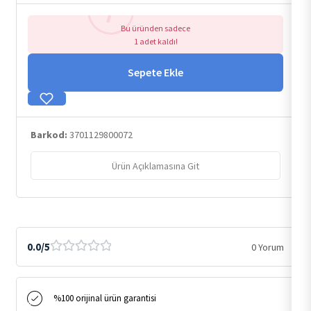
Bu üründen sadece
1 adet kaldı!
Sepete Ekle
Barkod:
3701129800072
Ürün Açıklamasına Git
0.0/5
0 Yorum
%100 orijinal ürün garantisi