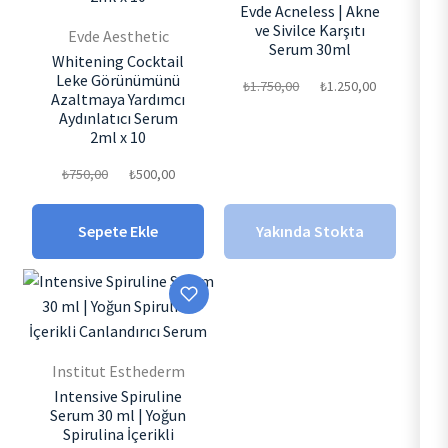
Evde Acneless | Akne
ve Sivilce Karşıtı
Evde Aesthetic
Serum 30ml
Whitening Cocktail
Orijinal
Şu
Leke Görünümünü
₺
1.750,00
₺
1.250,00
Azaltmaya Yardımcı
fiyat:
andaki
Aydınlatıcı Serum
2ml x 10
₺1.750,00.
fiyat:
Orijinal
Şu
₺
750,00
₺
500,00
₺1.250,0
fiyat:
andaki
Sepete Ekle
Yakında Stokta
₺750,00.
fiyat:
₺500,00.
Institut Esthederm
Intensive Spiruline
Serum 30 ml | Yoğun
Spirulina İçerikli