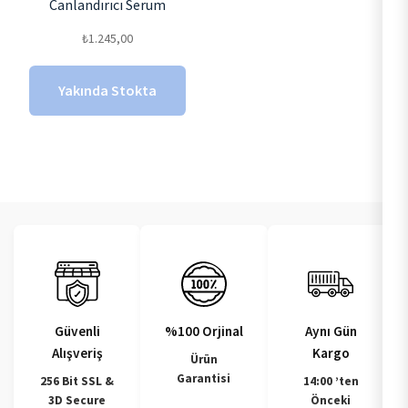
Canlandırıcı Serum
₺
1.245,00
Yakında Stokta
Güvenli
%100 Orjinal
Aynı Gün
Alışveriş
Kargo
Ürün
Garantisi
256 Bit SSL &
14:00 ’ten
3D Secure
Önceki