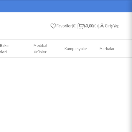
Favoriler
(
0
)
|
₺
0,00
(
0
)
|
Giriş Yap
 Bakım
Medikal
Kampanyalar
Markalar
leri
Ürünler