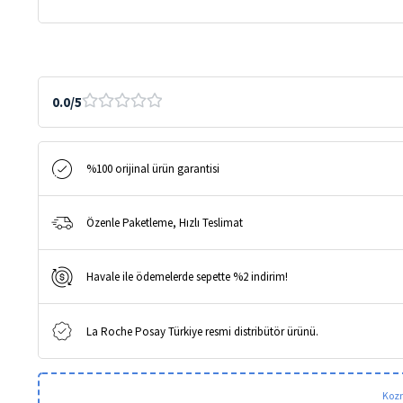
|
Antienflamatuar
Hassas
Krem
adet
0.0/5
%100 orijinal ürün garantisi
Özenle Paketleme, Hızlı Teslimat
Havale ile ödemelerde sepette %2 indirim!
La Roche Posay Türkiye resmi distribütör ürünü.
Kozm