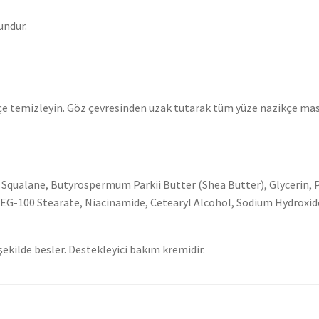
undur.
kçe temizleyin. Göz çevresinden uzak tutarak tüm yüze nazikçe mas
 Squalane, Butyrospermum Parkii Butter (Shea Butter), Glycerin, 
EG-100 Stearate, Niacinamide, Cetearyl Alcohol, Sodium Hydroxide, 
ekilde besler. Destekleyici bakım kremidir.