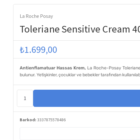
La Roche Posay
Toleriane Sensitive Cream 4
₺
1.699,00
Antienflamatuar Hassas Krem,
La Roche-Posay Toleriane 
bulunur. Yetişkinler, çocuklar ve bebekler tarafından kullanılabi
Toleriane
Sensitive
Cream
Barkod:
3337875578486
40
ml